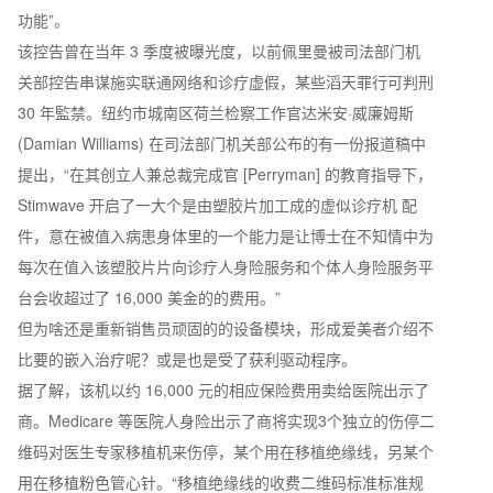
功能”。
该控告曾在当年 3 季度被曝光度，以前佩里曼被司法部门机
关部控告串谋施实联通网络和诊疗虚假，某些滔天罪行可判刑
30 年監禁。纽约市城南区荷兰检察工作官达米安·威廉姆斯
(Damian Williams) 在司法部门机关部公布的有一份报道稿中
提出，“在其创立人兼总裁完成官 [Perryman] 的教育指导下，
Stimwave 开启了一大个是由塑胶片加工成的虚似诊疗机 配
件，意在被值入病患身体里的一个能力是让博士在不知情中为
每次在值入该塑胶片片向诊疗人身险服务和个体人身险服务平
台会收超过了 16,000 美金的的费用。”
但为啥还是重新销售员顽固的的设备模块，形成爱美者介绍不
比要的嵌入治疗呢？或是也是受了获利驱动程序。
据了解，该机以约 16,000 元的相应保险费用卖给医院出示了
商。Medicare 等医院人身险出示了商将实现3个独立的伤停二
维码对医生专家移植机来伤停，某个用在移植绝缘线，另某个
用在移植粉色管心针。“移植绝缘线的收费二维码标准标准规