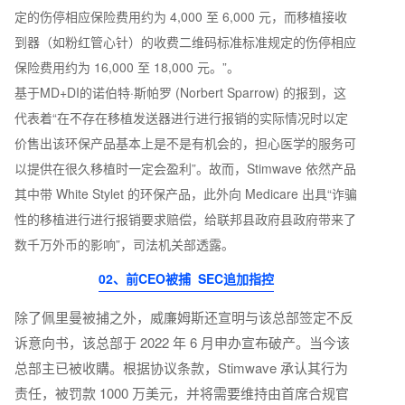
定的伤停相应保险费用约为 4,000 至 6,000 元，而移植接收
到器（如粉红管心针）的收费二维码标准标准规定的伤停相应
保险费用约为 16,000 至 18,000 元。”。
基于MD+DI的诺伯特·斯帕罗 (Norbert Sparrow) 的报到，这
代表着“在不存在移植发送器进行进行报销的实际情况时以定
价售出该环保产品基本上是不是有机会的，担心医学的服务可
以提供在很久移植时一定会盈利”。故而，Stimwave 依然产品
其中带 White Stylet 的环保产品，此外向 Medicare 出具“诈骗
性的移植进行进行报销要求赔偿，给联邦县政府县政府带来了
数千万外币的影响”，司法机关部透露。
02、前CEO被捕 SEC追加指控
除了佩里曼被捕之外，威廉姆斯还宣明与该总部签定不反
诉意向书，该总部于 2022 年 6 月申办宣布破产。当今该
总部主已被收購。根据协议条款，Stimwave 承认其行为
责任，被罚款 1000 万美元，并将需要维持由首席合规官