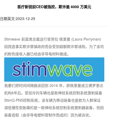
医疗新锐前CEO被指控，欺诈逾 4000 万美元
日期英文:2023-12-25
Stimwave 前首席总裁运行官劳拉·佩里曼 (Laura Perryman)
因捏造事实欺诈罪镇政府而会受到超额欺诈罪诬陷，为了该司
的粉色接收入器已经由非导电材料做成。
我要们把时间间隔拨返回到 2016 年，即佩里曼成立佛罗里达
机构8年后。受驳斥的车辆也是款神经系统控制系统激刺装备
StimQ-PNS控制系统，该车辆为移动装备也是款为人群保证
调低慢性型胀痛的是一款神经系统控制系统激刺器装备，但因
装备造假（由非导电塑料管制作而成的）因为被诉状。