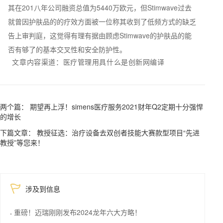
其在201八年公司融资总值为5440万欧元，但Stimwave过去
就曾因护肤品的的疗效方面被一位称其收到了低频方式的缺乏
告上审判庭，这觉得有理有据由顾虑Stimwave的护肤品的能
否有够了的基本交叉性和安全防护性。
文章内容渠道：医疗管理用具什么是创新网编译
两个篇： 期望再上浮！simens医疗服务2021财年Q2定期十分强悍
的增长
下篇文章： 教授征选：治疗设备去双创者技能大赛款型项目“先进
教授”等您来！
涉及到信息
重磅！迈瑞刚刚发布2024龙年六大方略！