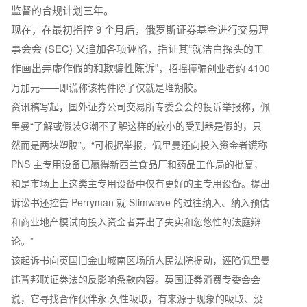
监督的合规计划三年。
现在，在最初指控 9 个月后，俄罗斯证券基金进行交易理
事会会 (SEC) 又追加各项诬陷，指证其“就洁白探头的工
作画出弄虚作假的和欺骗性陈诉”，
招摇撞骗创业者约 4100
万加元——即谎称该构件除了仅就是堆朔胶。
资讯稿写起，国外证券公司交易所专委会会的投诉举报称，佩
里曼“了解或假装G潮不了解这样的较小的受到器是假的，只
然而是两块塑胶”。“可根据举报，佩里曼还向投入资金者谎称
PNS 主专用设备已赢得新西兰食品厂和药品工作局的批复，
和是市场上上这类主专用设备中仅有更好的主专用设备。提出
诉讼书还控告 Perryman 就 Stimwave 的过往纳入、纳入预估
和商业地产模试向投入资金者弄出了失实和忽悠性的法庭辩
论。”
该起诉书向英国旧金山城南区场所人民法院提动，诬陷佩里曼
违背邦联证劵法的反影响条款内容。英国证劵消费专委会会
说，它寻找合作伙伴永.久性吸取，有来源于现象的吸取、没