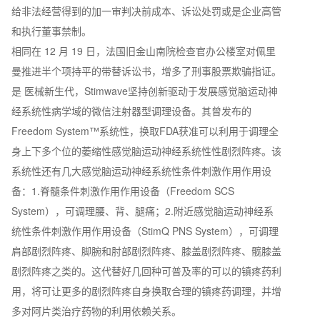
给非法经营得到的加一审判决前成本、诉讼处罚或是企业高管
和执行董事禁制。
相同在 12 月 19 日，法国旧金山南院检查官办公楼室对佩里
曼推进半个项持平的带替诉讼书，增多了刑事股票欺骗指证。
是 医械新生代，Stimwave坚持创新驱动于发展感觉脑运动神
经系统性病学域的微信注射器型调理设备。其曾发布的
Freedom System™系统性，换取FDA获准可以利用于调理全
身上下多个位的萎缩性感觉脑运动神经系统性性剧烈阵疼。该
系统性还有几大感觉脑运动神经系统性条件刺激作用作用设
备：1.脊髓条件刺激作用作用设备（Freedom SCS
System），可调理腰、背、腿痛；2.附近感觉脑运动神经系
统性条件刺激作用作用设备（StimQ PNS System），可调理
肩部剧烈阵疼、脚腕和肘部剧烈阵疼、膝盖剧烈阵疼、髋膝盖
剧烈阵疼之类的。这代替好几回种可普及率的可以的镇疼药利
用，将可让更多的剧烈阵疼自身换取合理的镇疼药调理，并增
多对阿片类治疗药物的利用依赖关系。