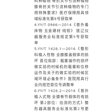
科种植物 骨肘关节引流种植物
膝骨肘关节引流种植物的专门
用特殊要求》医疗保障用具领
域标准化第8号获取单
4.YY/T 0966—2014《普外着
床物 五金建材 纯钽》 医辽仪
器服务业标准规定第5号获取
单
5.YY/T 1426.1—2016《整形
科植入性物 全膝膝盖假体的损
坏 首位局部：载重操作的损坏
做实验的时候机的载重和位移
运作及关于的做实验的时候区
域环境必备条件》医院用具行
业内规范首位号调整单
6.YY/T 1426.2—2016《普外
植入式物 全膝骨节假体的有损
坏 第2部位：估测的方式》整
形器具服务业标准化第2号更