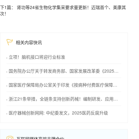
下1篇： 肾功等24省生物化学集采要求量更新！迈瑞首个、美康其
次！
相关内容快讯
立项！脑机接口将迎行业标准
国务院办公厅关于转发商务部、国家发展改革委《2025年稳外资行动方案》的通知
国家医疗保障局办公室关于印发《按病种付费医疗保障经办管理规程（2025版）》的通知
浙江21条举措，全链条支持创新药械！编制研发、应用清单，清单发布1个月内，医院“应配尽配”
医疗器械创新网网: 中纪委发文，2025医药反腐升级
互联网媒体高端品牌合伙